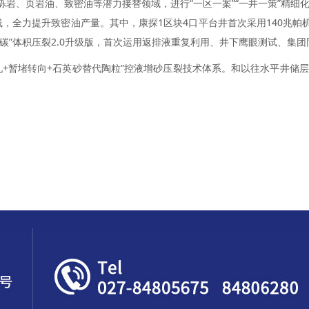
、页岩油、致密油等潜力接替领域，进行“一区一案”“一井一策”精细
线，全力提升致密油产量。其中，康探1区块4口平台井首次采用140兆帕
化碳”体积压裂2.0升级版，首次运用返排液重复利用、井下鹰眼测试、集
+暂堵转向+石英砂替代陶粒”控液增砂压裂技术体系。和以往水平井储