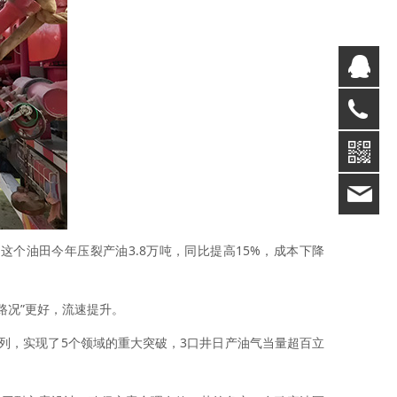
Q
02
19
个油田今年压裂产油3.8万吨，同比提高15%，成本下降
路况”更好，流速提升。
，实现了5个领域的重大突破，3口井日产油气当量超百立