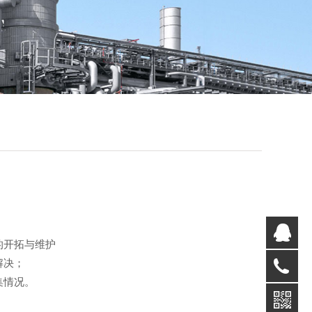
Q
户的开拓与维护
理和解决；
02
目收集情况。