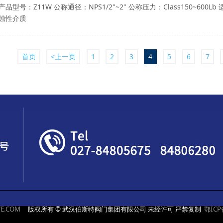
产品型号：Z11W 公称通径：NPS1/2"~2" 公称压力：Class150~60
蚀性介质
首页
<上一页
1
2
3
4
5
6
7
E.COM
版权所有 © 武汉伯斯特阀门集团有限公司 未经许可 严禁复制
鄂ICP