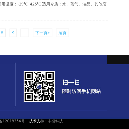
0Lb 适用温度：-29℃~425℃ 适用介质：水、蒸气、油品、其他腐
8
9
...
下一页>
尾页
备12018354号
技术支持：
丰盛科技