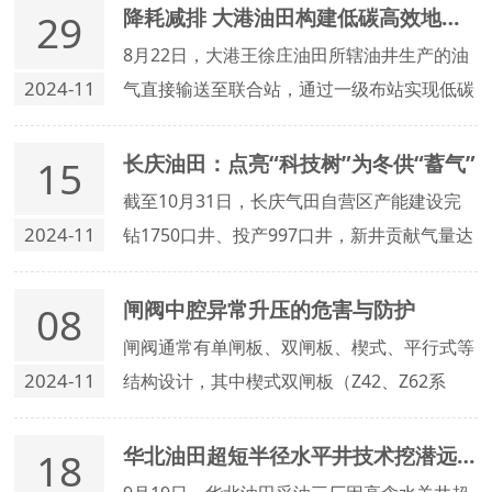
气。
降耗减排 大港油田构建低碳高效地面系统新模式
29
8月22日，大港王徐庄油田所辖油井生产的油
2024-11
气直接输送至联合站，通过一级布站实现低碳
高效运行。
长庆油田：点亮“科技树”为冬供“蓄气”
15
截至10月31日，长庆气田自营区产能建设完
2024-11
钻1750口井、投产997口井，新井贡献气量达
11.5亿立方米，气田开发质效双提，为今冬明
春天然气保供持久蓄能。
闸阀中腔异常升压的危害与防护
08
闸阀通常有单闸板、双闸板、楔式、平行式等
2024-11
结构设计，其中楔式双闸板（Z42、Z62系
列）及楔式弹性闸板（Z40、Z60系列）应用
为广泛
华北油田超短半径水平井技术挖潜远端剩余油
18