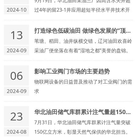
9月19日，华北油田采油三厂因高含水关井超
2024-10
过4年的留23-1井应用超短半径水平井技术开
井后，日产油达到11吨，已连续稳产48天。
打造绿色低碳油田 做绿色发展的“顶梁柱”
13
苇塘、稻田、油井纵横交错，辽河油田欢喜岭
2024-09
采油厂便坐落在有着“湿地之都”美誉的盘锦。
近6年来，辽河油田积极组织900多平方公里
的保护区退出工作，投入大量资金完成了800
影响工业阀门市场的主要趋势
06
余口油水井和部分井站井场的设备设施关停退
物联网设备的日益普及推动了对工业阀门的需
出以及生态恢复工作。
2024-09
求
华北油田储气库群累计注气量超150亿方
23
7月31日，华北油田储气库群累计注气量突破
2024-08
150亿立方米，彰显天然气保供的华北担当。