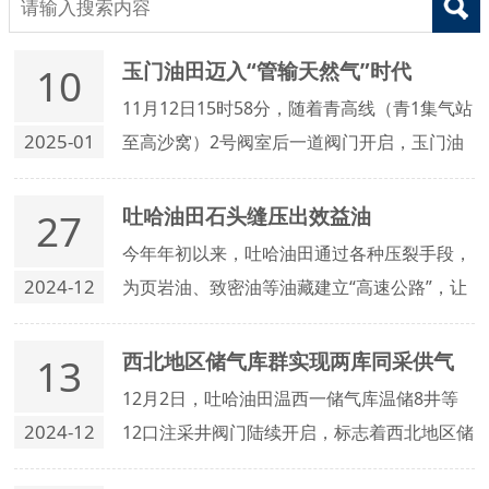
玉门油田迈入“管输天然气”时代
10
11月12日15时58分，随着青高线（青1集气站
2025-01
至高沙窝）2号阀室后一道阀门开启，玉门油
田宁庆区块的天然气顺利注入青高线管道，标
志着玉门油田迈入“管输天然气”时代。
吐哈油田石头缝压出效益油
27
今年年初以来，吐哈油田通过各种压裂手段，
2024-12
为页岩油、致密油等油藏建立“高速公路”，让
石头缝里冒出效益油。截至目前，这个油田今
年压裂产油3.8万吨，同比提高15%，成本下
西北地区储气库群实现两库同采供气
13
降10%。
12月2日，吐哈油田温西一储气库温储8井等
2024-12
12口注采井阀门陆续开启，标志着西北地区储
气库群——温吉桑储气库群正式开启第二轮采